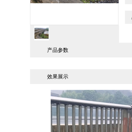
产品参数
效果展示