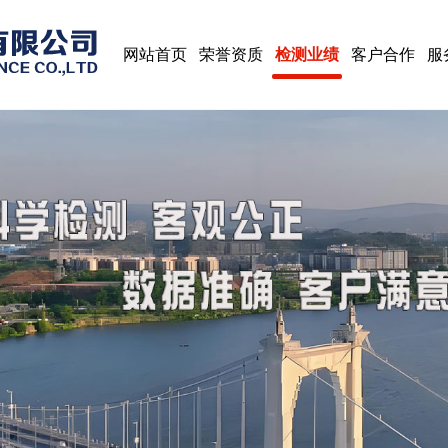
网站首页
荣誉资质
检测业绩
客户合作
服