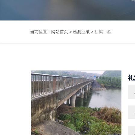
当前位置：
网站首页
>
检测业绩
>
桥梁工程
礼