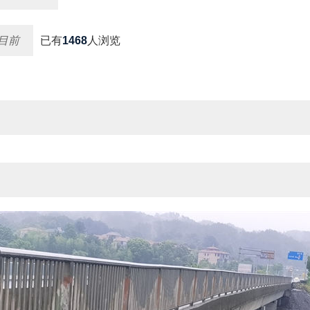
已有
1468
人浏览
目前